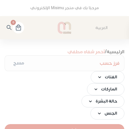
مرحبًا بك في متجر Misimu الإلكتروني
0
العربية
ولوركي كابيبرا تينت الشفاه المائي المات 1.8 جم
27.55 ريال
ولوركي كابيبرا أحمر الشفاه السائل المخملي والخفيف 1.7 جم
89
الرئيسية
/
أحمر شفاه مطفي
مسح
فرز حسب
الفئات
الماركات
حالة البشرة
الجنس