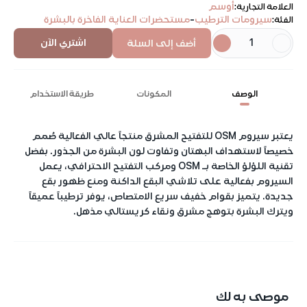
أوسم
العلامة التجارية
:
-
سيرومات الترطيب
مستحضرات العناية الفاخرة بالبشرة
الفئة
:
1
اشتري الآن
أضف إلى السلة
الوصف
المكونات
طريقة الاستخدام
يعتبر
سيروم OSM للتفتيح المشرق
منتجاً عالي الفعالية صُمم
خصيصاً لاستهداف البهتان وتفاوت لون البشرة من الجذور. بفضل
تقنية اللؤلؤ الخاصة بـ OSM ومركب التفتيح الاحترافي، يعمل
السيروم بفعالية على تلاشي البقع الداكنة ومنع ظهور بقع
جديدة. يتميز بقوام خفيف سريع الامتصاص، يوفر ترطيباً عميقاً
ويترك البشرة بتوهج مشرق ونقاء كريستالي مذهل.
موصى به لك